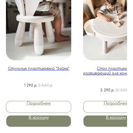
Стульчик пластиковый "Зайка"
Стол пластиковы
развивающий для конст
1 290
р.
3 540
р.
3 290
р.
10 300
р.
Подробнее
Подробнее
В корзину
В корзину