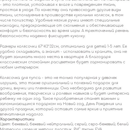
- это плотная, устойчивая к влаге и повреждениям ткань,
простая в уходе. По качеству она превосходит другие виды
ткани, используемые в производстве кукольных колясок, в том
числе полиэстер. Удобные мягкие ручки имеют специальные
накладки, предохраняющие от скольжения и обеспечивающие
комфорт и безопасность во время игры. А трехточечный ремень
безопасности надежно фиксирует куколку.
Размеры колясочки 67*43*32см, оптимальна для детей 1-5 лет. Ее
удобно складывать, а значит - использовать и хранить, она не
будет занимать много места в квартире. А благодаря
классическим спокойным расцветкам будет гармонировать с
любым интерьером.
Колясочка для пупса - это не только популярная у девочек
игрушка, это также оригинальный и полезный подарок для
дочки, внучки или племянницы. Она необходима для развития
воображения, творческих и ролевых навыков и будет интересна
ребенку не один год. Такое приобретение станет важным и
запоминающимся подарком на Новый год, День Рождения или
другой праздник, который оставит самые яркие и приятные
впечатления надолго.
Характеристики
Цвет: бежевый; бежевый нейтральный; серый; серо-бежевый; белый
Материал изделия: металл; пластик, PVC ткань; EVA