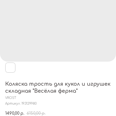
Коляска трость для кукол и игрушек
складная "Весёлая ферма"
VROST
Артикул:
193129980
1490,00
6150,00
р.
р.