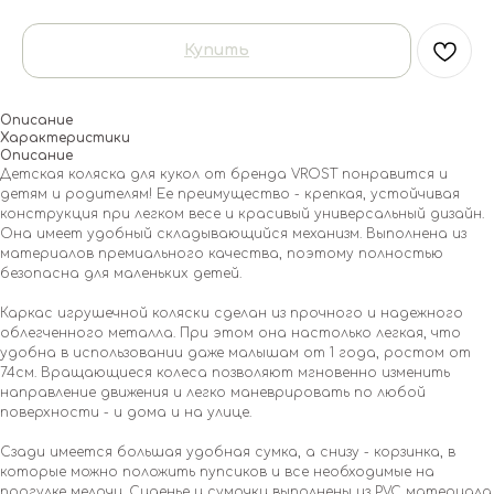
Купить
Описание
Характеристики
Описание
Детская коляска для кукол от бренда VROST понравится и
детям и родителям! Ее преимущество - крепкая, устойчивая
конструкция при легком весе и красивый универсальный дизайн.
Она имеет удобный складывающийся механизм. Выполнена из
материалов премиального качества, поэтому полностью
безопасна для маленьких детей.
Каркас игрушечной коляски сделан из прочного и надежного
облегченного металла. При этом она настолько легкая, что
удобна в использовании даже малышам от 1 года, ростом от
74см. Вращающиеся колеса позволяют мгновенно изменить
направление движения и легко маневрировать по любой
поверхности - и дома и на улице.
Сзади имеется большая удобная сумка, а снизу - корзинка, в
которые можно положить пупсиков и все необходимые на
прогулке мелочи. Сиденье и сумочки выполнены из PVC материала