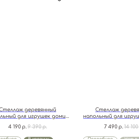
Стеллаж деревянный
Стеллаж дерев
льный для игрушек домик
напольный для игру
Maxi
Double
4 190
9 390
7 490
14 100
р.
р.
р.