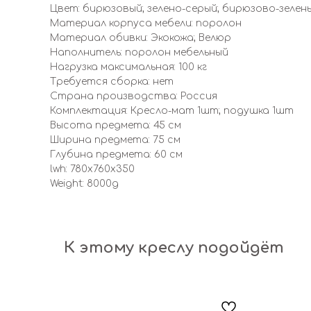
Цвет: бирюзовый; зелено-серый; бирюзово-зелены
Материал корпуса мебели: поролон
Материал обивки: Экокожа; Велюр
Наполнитель: поролон мебельный
Нагрузка максимальная: 100 кг
Требуется сборка: нет
Страна производства: Россия
Комплектация: Кресло-мат 1шт; подушка 1шт
Высота предмета: 45 см
Ширина предмета: 75 см
Глубина предмета: 60 см
lwh: 780x760x350
Weight: 8000g
К этому креслу подойдёт