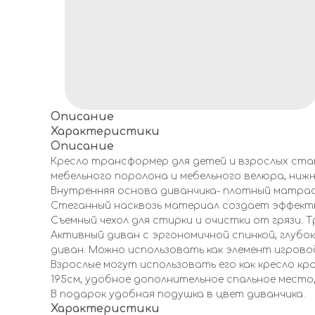
Описание
Характеристики
Описание
Кресло трансформер для детей и взрослых ста
мебельного поролона и мебельного велюра, нижн
Внутренняя основа диванчика- плотный матрасн
Стеганный насквозь материал создает эффектн
Съемный чехол для стирки и очистки от грязи.
Активный диван с эргономичной спинкой, глубок
диван. Можно использовать как элемент игрово
Взрослые могут использовать его как кресло к
195см, удобное дополнительное спальное место,
В подарок удобная подушка в цвет диванчика.
Характеристики