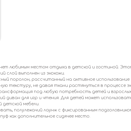
нет любимым местом отдыха в детской и гостиной. Этот
ий слой выполнен из экокожи.
ый поролон, рассчитанный на активное использование до
ую текстуру, не давая ткани растянуться в процессе э
 Трансформация под любую потребность детей и взрослых
ий диван для игр и чтения. Для детей может использовать
й детской мебели.
ровать, полулежачий лаунж с фиксированным подголовник
пуф как дополнительное сидячее место.