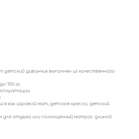
 детский диванчик выполнен из качественного
 100 кг.
ксплуатации.
.
ся как игровой мат, детское кресло, детский
ом для отдыха или полноценный матрас длиной