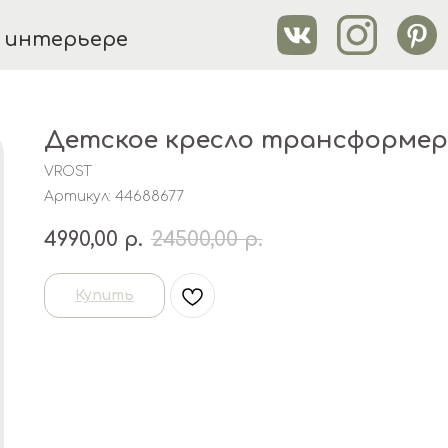
 интерьере
Детское кресло трансформер
VROST
Артикул:
44688677
4990,00
р.
24500,00
р.
Купить