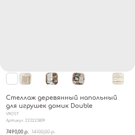
Стеллаж деревянный напольный
для игрушек домик Double
VROST
Артикул:
223223809
7490,00
14100,00
р.
р.