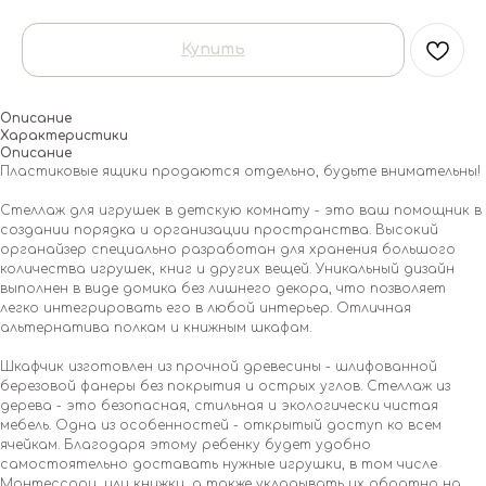
Купить
Описание
Характеристики
Описание
Пластиковые ящики продаются отдельно, будьте внимательны!
Стеллаж для игрушек в детскую комнату - это ваш помощник в
создании порядка и организации пространства. Высокий
органайзер специально разработан для хранения большого
количества игрушек, книг и других вещей. Уникальный дизайн
выполнен в виде домика без лишнего декора, что позволяет
легко интегрировать его в любой интерьер. Отличная
альтернатива полкам и книжным шкафам.
Шкафчик изготовлен из прочной древесины - шлифованной
березовой фанеры без покрытия и острых углов. Стеллаж из
дерева - это безопасная, стильная и экологически чистая
мебель. Одна из особенностей - открытый доступ ко всем
ячейкам. Благодаря этому ребенку будет удобно
самостоятельно доставать нужные игрушки, в том числе
Монтессори, или книжки, а также укладывать их обратно на