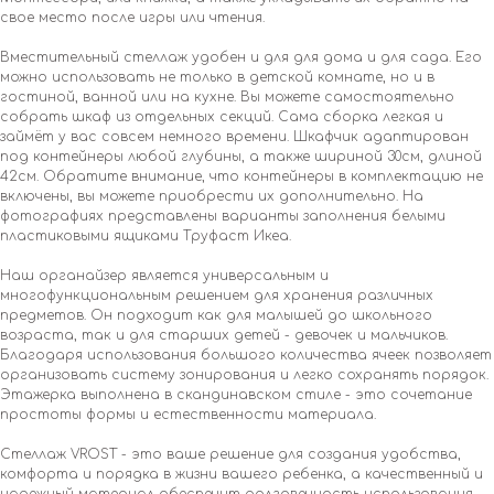
свое место после игры или чтения.
Вместительный стеллаж удобен и для для дома и для сада. Его
можно использовать не только в детской комнате, но и в
гостиной, ванной или на кухне. Вы можете самостоятельно
собрать шкаф из отдельных секций. Сама сборка легкая и
займёт у вас совсем немного времени. Шкафчик адаптирован
под контейнеры любой глубины, а также шириной 30см, длиной
42см. Обратите внимание, что контейнеры в комплектацию не
включены, вы можете приобрести их дополнительно. На
фотографиях представлены варианты заполнения белыми
пластиковыми ящиками Труфаст Икеа.
Наш органайзер является универсальным и
многофункциональным решением для хранения различных
предметов. Он подходит как для малышей до школьного
возраста, так и для старших детей - девочек и мальчиков.
Благодаря использования большого количества ячеек позволяет
организовать систему зонирования и легко сохранять порядок.
Этажерка выполнена в скандинавском стиле - это сочетание
простоты формы и естественности материала.
Стеллаж VROST - это ваше решение для создания удобства,
комфорта и порядка в жизни вашего ребенка, а качественный и