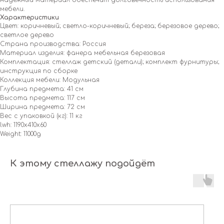
надежный материал обеспечит долговечность использования
мебели.
Характеристики
Цвет: коричневый; светло-коричневый; береза; березовое дерево;
светлое дерево
Страна производства: Россия
Материал изделия: фанера мебельная березовая
Комплектация: стеллаж детский (детали); комплект фурнитуры;
инструкция по сборке
Коллекция мебели: Модульная
Глубина предмета: 41 см
Высота предмета: 117 см
Ширина предмета: 72 см
Вес с упаковкой (кг): 11 кг
lwh: 1190x410x60
Weight: 11000g
К этому стеллажу подойдёт